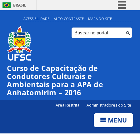
BRASIL
Simplifique!
ACESSIBILIDADE
ALTO CONTRASTE
MAPA DO SITE
Comunica BR
Participe
Acesso à informação
Legislação
Curso de Capacitação de
Canais
Condutores Culturais e
Ambientais para a APA de
Anhatomirim – 2016
Área Restrita
Administradores do Site
MENU